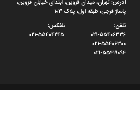
آدرس:
تهران، میدان قزوین، ابتدای خیابان قزوین،
پاساژ فرجی، طبقه اول، پلاک 103
تلفن: تلفکس:
021-55406336 021-55404245
021-55406300
021-55419094