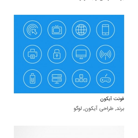
فونت آیکون
برند
,
طراحی آیکون
,
لوگو