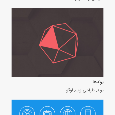
برندها
برند
,
طراحی وب
,
لوگو