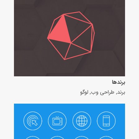
برندها
برند
,
طراحی وب
,
لوگو