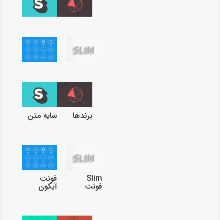
برندها
سایه متن
Slim
فونت
فونت
آیکون