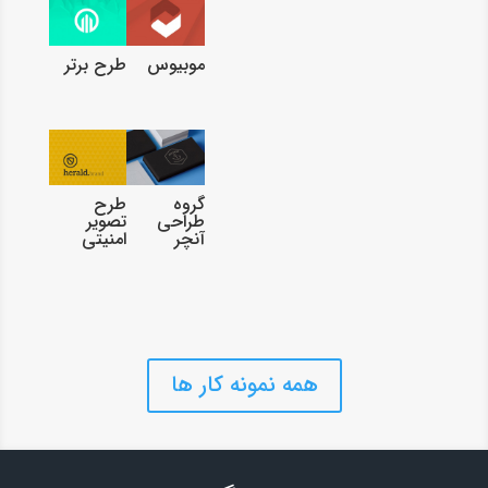
موبیوس
طرح برتر
گروه
طرح
طراحی
تصویر
آنچر
امنیتی
همه نمونه کار ها