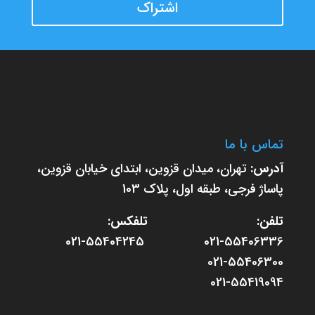
اشتراک
تماس با ما
آدرس:
تهران، میدان قزوین، ابتدای خیابان قزوین،
پاساژ فرجی، طبقه اول، پلاک 103
تلفن: تلفکس:
021-55406336 021-55404245
021-55406300
021-55419094